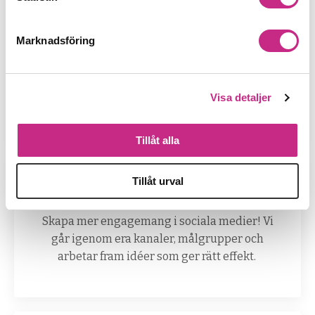
Säljande texter
Marknadsföring
Skriv texter som säljer, utan att låta säljiga. Vi
testar metoder och gör skrivövningar för att
Visa detaljer
skriva texter som träffar rätt.
Tillåt alla
Tillåt urval
Sociala medier
Skapa mer engagemang i sociala medier! Vi
går igenom era kanaler, målgrupper och
arbetar fram idéer som ger rätt effekt.