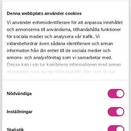
Blogg
Denna webbplats använder cookies
Företagsbloggen är navet i Content Marketing.
Vi använder enhetsidentifierare för att anpassa innehållet
Har ni tagit vara på alla möjligheter den ger
och annonserna till användarna, tillhandahålla funktioner
eller är det dags att växla upp?
för sociala medier och analysera vår trafik. Vi
vidarebefordrar även sådana identifierare och annan
information från din enhet till de sociala medier och
annons- och analysföretag som vi samarbetar med.
Dessa kan i sin tur kombinera informationen med annan
Klarspråk
information som du har tillhandahållit eller som de har
samlat in när du har använt deras tjänster.
Samtyckesval
Klartextmedoden gör det lätt att producera
Nödvändiga
bra text, bygga varumärke och nå fram till
fler. Vi går igenom alla steg.
Inställningar
Statistik